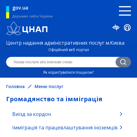
gov.ua
Державні сайти України
Центр надання адміністративних послуг м.Києва
Офіційний веб портал
Як користуватися пошуком?
Головна
Меню послуг
Громадянство та імміграція
Виїзд за кордон
Безпека життєдіяльності та охорона
праці
Імміграція та працевлаштування іноземців
Будівництво, нерухомість та реклама