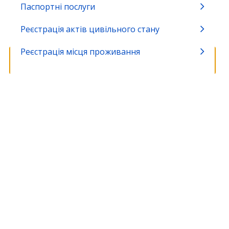
Паспортні послуги
Виробництво та обіг окремих видів
Реєстрація актів цивільного стану
продукції
Реєстрація місця проживання
Громадянство та імміграція
Земля та екологія
Зовнішньоекономічна діяльність
Освіта, спорт та охорона культурної
спадщини
Природні ресурси
Реєстрація бізнесу, громадських
формувань та релігійних організацій