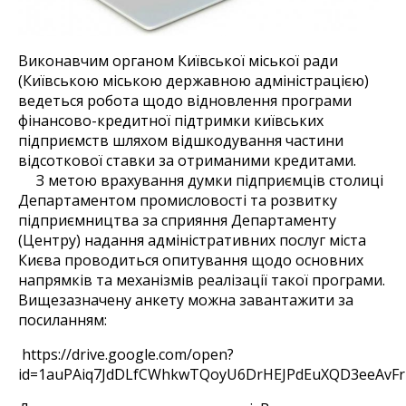
Виконавчим органом Київської міської ради
(Київською міською державною адміністрацією)
ведеться робота щодо відновлення програми
фінансово-кредитної підтримки київських
підприємств шляхом відшкодування частини
відсоткової ставки за отриманими кредитами.
З метою врахування думки підприємців столиці
Департаментом промисловості та розвитку
підприємництва за сприяння Департаменту
(Центру) надання адміністративних послуг міста
Києва проводиться опитування щодо основних
напрямків та механізмів реалізації такої програми.
Вищезазначену анкету можна завантажити за
посиланням:
https://drive.google.com/open?
id=1auPAiq7JdDLfCWhkwTQoyU6DrHEJPdEuXQD3eeAvF