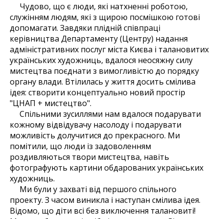
Чудово, що є люди, які натхненні роботою,
служінням людям, які з щирою посмішкою готові
допомагати. Завдяки плідній співпраці
керівництва Департаменту (Центру) надання
адміністративних послуг міста Києва і талановитих
українських художниць, вдалося неосяжну силу
мистецтва поєднати з вимогливістю до порядку
органу влади. Втілилась у життя досить смілива
ідея: створити концептуально новий простір
"ЦНАП + мистецтво".
Спільними зусиллями нам вдалося подарувати
кожному відвідувачу насолоду і подарувати
можливість долучитися до прекрасного. Ми
помітили, що люди із задоволенням
роздивляються твори мистецтва, навіть
фотографують картини обдарованих українських
художниць.
Ми були у захваті від першого спільного
проекту. З часом виникла і наступан смілива ідея.
Відомо, що діти всі без виключення талановиті!