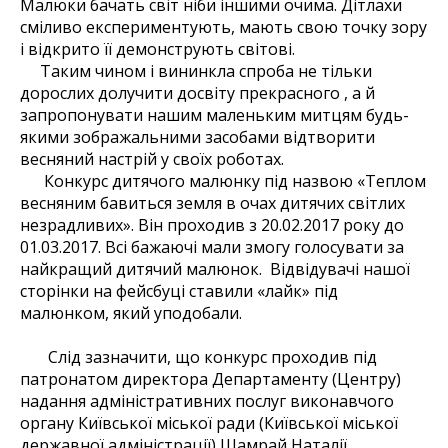
Малюки бачать світ ніби іншими очима. Дітлахи
сміливо експериментують, мають свою точку зору
і відкрито її демонструють світові.
Таким чином і вининкла спроба не тільки
дорослих долучити досвіту прекрасного , а й
запропонувати нашим маленьким митцям будь-
якими зображальними засобами відтворити
весняний настрій у своїх роботах.
Конкурс дитячого малюнку під назвою «Теплом
весняним бавиться земля в очах дитячих світлих
незрадливих». Він проходив з 20.02.2017 року до
01.03.2017. Всі бажаючі мали змогу голосувати за
найкращий дитячий малюнок. Відвідувачі нашої
сторінки на фейсбуці ставили «лайк» під
малюнком, який уподобали.
Слід зазначити, що конкурс проходив під
патронатом директора Департаменту (Центру)
надання адміністративних послуг виконавчого
органу Київської міської ради (Київської міської
державної адміністрації) Шамрай Наталії