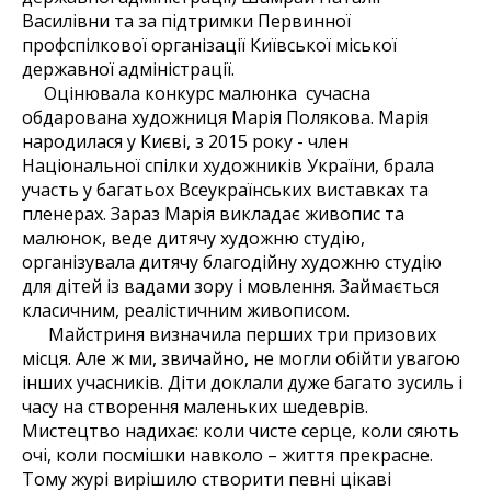
Василівни та за підтримки Первинної
профспілкової організації Київської міської
державної адміністрації.
Оцінювала конкурс малюнка сучасна
обдарована художниця Марія Полякова. Марія
народилася у Києві, з 2015 року - член
Національної спілки художників України, брала
участь у багатьох Всеукраїнських виставках та
пленерах. Зараз Марія викладає живопис та
малюнок, веде дитячу художню студію,
організувала дитячу благодійну художню студію
для дітей із вадами зору і мовлення. Займається
класичним, реалістичним живописом.
Майстриня визначила перших три призових
місця. Але ж ми, звичайно, не могли обійти увагою
інших учасників. Діти доклали дуже багато зусиль і
часу на створення маленьких шедеврів.
Мистецтво надихає: коли чисте серце, коли сяють
очі, коли посмішки навколо – життя прекрасне.
Тому журі вирішило створити певні цікаві