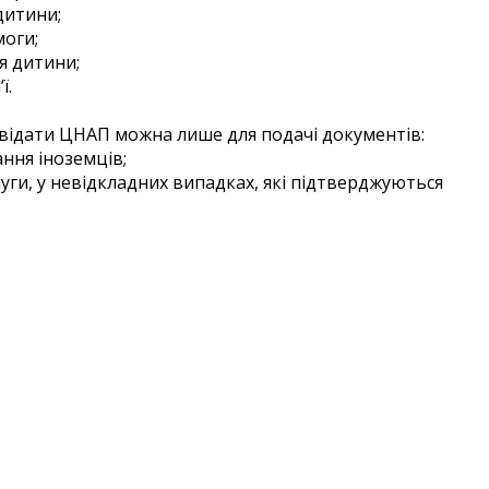
дитини;
моги;
я дитини;
ї.
двідати ЦНАП можна лише для подачі документів:
ння іноземців;
луги, у невідкладних випадках, які підтверджуються