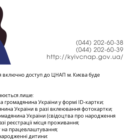
я включно доступ до ЦНАП м. Києва буде 
нюється лише:
 громадянина України у формі ID-картки;
нина України в разі вклеювання фотокартки;
мадянина України (свідоцтва про народження
азі реєстрації місця проживання;
 на працевлаштування;
народженні дитини: