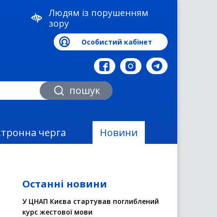
Людям із порушенням
зору
Особистий кабінет
а
пошук
ктронна черга
Новини
Останні новини
У ЦНАП Києва стартував поглиблений
курс жестової мови