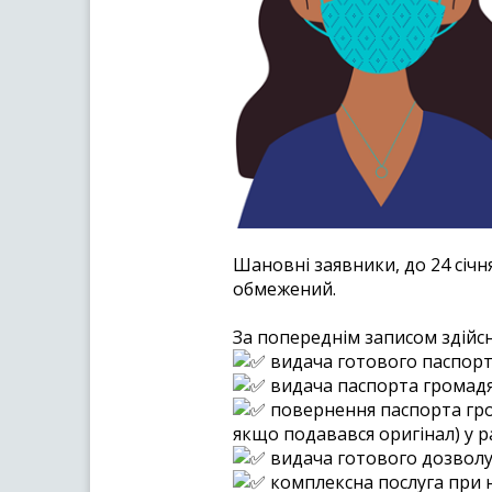
Шановні заявники, до 24 січн
обмежений. 
За попереднім записом здійс
видача готового паспорта
видача паспорта громадя
повернення паспорта гро
якщо подавався оригінал) у р
видача готового дозволу
комплексна послуга при 