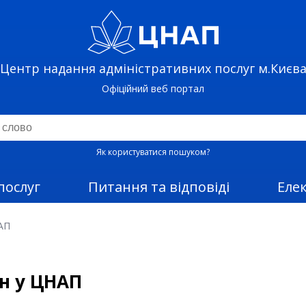
Центр надання адміністративних послуг м.Києв
Офіційний веб портал
Як користуватися пошуком?
послуг
Питання та відповіді
Еле
АП
ин у ЦНАП