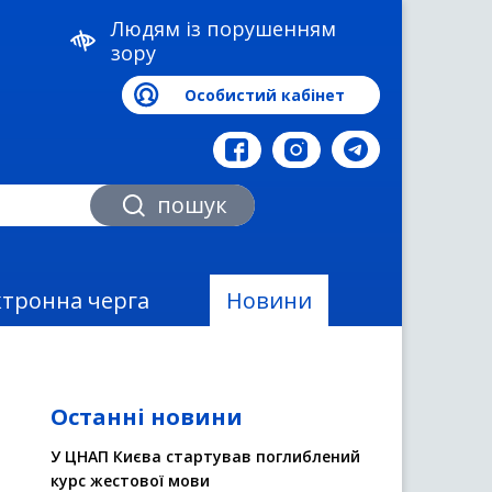
Людям із порушенням
зору
Особистий кабінет
а
пошук
ктронна черга
Новини
Останні новини
У ЦНАП Києва стартував поглиблений
курс жестової мови