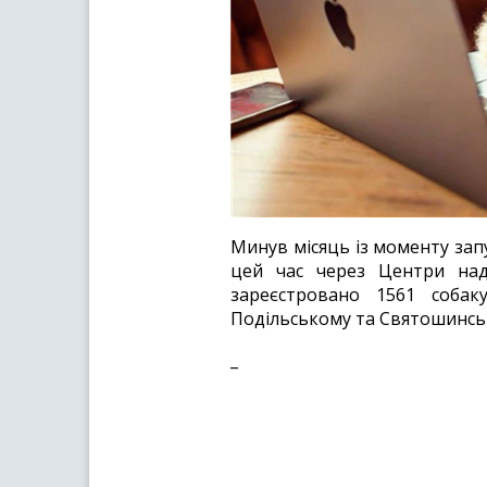
Минув місяць із моменту запу
цей час через Центри нада
зареєстровано 1561 собак
Подільському та Святошинс
_