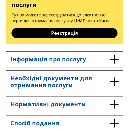
послуги
Тут ви можете зареєструватися до електронної
черги для отримання послуги у ЦНАПі міста Києва.
Реєстрація
Інформація про послугу
Для юридичних осіб та фізичних осіб-
Необхідні документи для
підприємців:
отримання послуги
послуга надається Відділами з питань
державної реєстрації юридичних осіб,
фізичних осіб-підприємців районних в
Документ, що підтверджує внесення плати за
Нормативні документи
місті Києві державних адміністрацій.
отримання відповідних відомостей.
Інформаційна картка Голосіївський
Закон України "Про державну
Спосіб подання
Запит/Заява у довільній формі (формується
район
реєстрацію юридичних осіб, фізичних