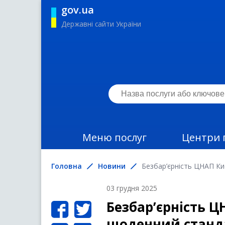
gov.ua
Державні сайти України
Меню послуг
Центри 
Головна
Новини
Безбар’єрність ЦНАП Ки
03 грудня 2025
Безбар’єрність Ц
щоденний станд