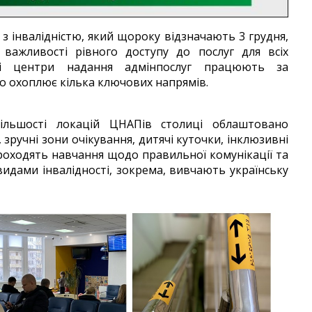
 інвалідністю, який щороку відзначають 3 грудня,
ажливості рівного доступу до послуг для всіх
ні центри надання адмінпослуг працюють за
о охоплює кілька ключових напрямів.
льшості локацій ЦНАПів столиці облаштовано
 зручні зони очікування, дитячі куточки, інклюзивні
роходять навчання щодо правильної комунікації та
идами інвалідності, зокрема, вивчають українську