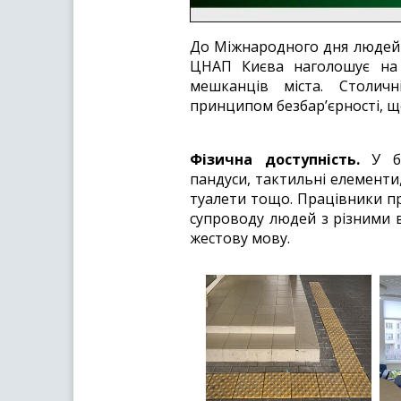
До Міжнародного дня людей з
ЦНАП Києва наголошує на в
мешканців міста. Столич
принципом безбар’єрності, щ
Фізична доступність.
У бі
пандуси, тактильні елементи,
туалети тощо. Працівники п
супроводу людей з різними в
жестову мову.