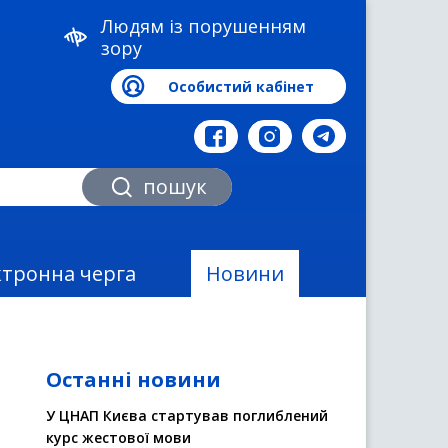
Людям із порушенням
зору
Особистий кабінет
а
пошук
ктронна черга
Новини
Останні новини
У ЦНАП Києва стартував поглиблений
курс жестової мови